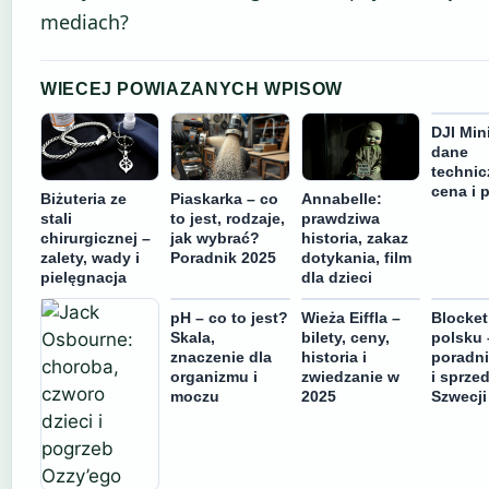
mediach?
WIECEJ POWIAZANYCH WPISOW
DJI Mini
dane
technic
cena i 
Biżuteria ze
Piaskarka – co
Annabelle:
stali
to jest, rodzaje,
prawdziwa
chirurgicznej –
jak wybrać?
historia, zakaz
zalety, wady i
Poradnik 2025
dotykania, film
pielęgnacja
dla dzieci
pH – co to jest?
Wieża Eiffla –
Blocket
Skala,
bilety, ceny,
polsku 
znaczenie dla
historia i
poradn
organizmu i
zwiedzanie w
i sprze
moczu
2025
Szwecji