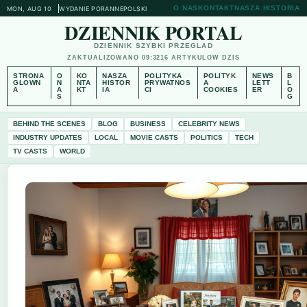
O NAS
KONTAKT
NASZA HISTORIA
MON, AUG 10
WYDANIE PORANNE
POLSKI
DZIENNIK PORTAL
DZIENNIK SZYBKI PRZEGLAD
ZAKTUALIZOWANO 09:32
16 ARTYKULOW DZIS
STRONA
O
KO
NASZA
POLITYKA
POLITYK
NEWS
B
GLOWN
N
NTA
HISTOR
PRYWATNOS
A
LETT
L
A
A
KT
IA
CI
COOKIES
ER
O
S
G
BEHIND THE SCENES
BLOG
BUSINESS
CELEBRITY NEWS
INDUSTRY UPDATES
LOCAL
MOVIE CASTS
POLITICS
TECH
TV CASTS
WORLD