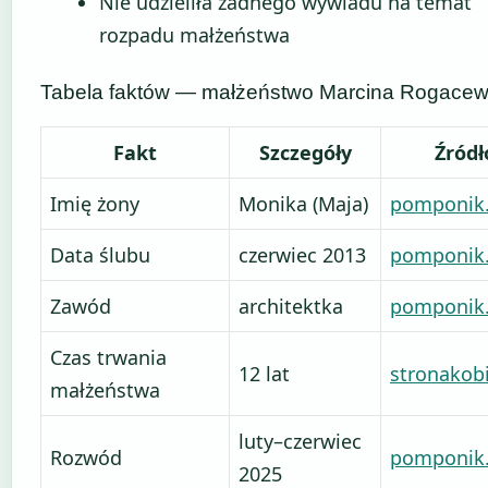
Nie udzieliła żadnego wywiadu na temat
rozpadu małżeństwa
Tabela faktów — małżeństwo Marcina Rogacew
Fakt
Szczegóły
Źródł
Imię żony
Monika (Maja)
pomponik.
Data ślubu
czerwiec 2013
pomponik.
Zawód
architektka
pomponik.
Czas trwania
12 lat
stronakobi
małżeństwa
luty–czerwiec
Rozwód
pomponik.
2025