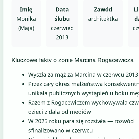
Imię
Data
Zawód
L
Monika
ślubu
architektka
d
(Maja)
czerwiec
cz
2013
Kluczowe fakty o żonie Marcina Rogacewicza
Wyszła za mąż za Marcina w czerwcu 2013
Przez cały okres małżeństwa konsekwentn
unikała publicznych wystąpień u boku mę
Razem z Rogacewiczem wychowywała czw
dzieci z dala od mediów
W 2025 roku para się rozstała — rozwód
sfinalizowano w czerwcu