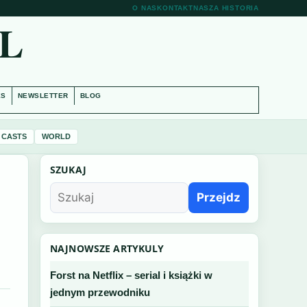
O NAS
KONTAKT
NASZA HISTORIA
L
ES
NEWSLETTER
BLOG
 CASTS
WORLD
SZUKAJ
Przejdz
NAJNOWSZE ARTYKULY
Forst na Netflix – serial i książki w
jednym przewodniku