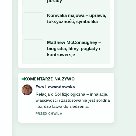
porady
Konwalia majowa – uprawa,
toksyczność, symbolika
Matthew McConaughey –
biografia, filmy, poglądy i
kontrowersje
KOMENTARZE NA ZYWO
Tomasz Dabrowski
Bardzo dobra weryfikacja wokol Forst
na Netflix – serial i książki.... Wiecej
redakcji powinno pisac w ten sposob.
3 MIN TEMU