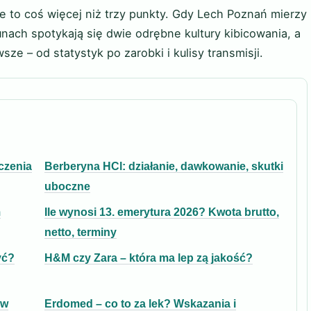
e to coś więcej niż trzy punkty. Gdy Lech Poznań mierzy
nach spotykają się dwie odrębne kultury kibicowania, a
sze – od statystyk po zarobki i kulisy transmisji.
czenia
Berberyna HCl: działanie, dawkowanie, skutki
uboczne
m
Ile wynosi 13. emerytura 2026? Kwota brutto,
netto, terminy
yć?
H&M czy Zara – która ma lep zą jakość?
 w
Erdomed – co to za lek? Wskazania i