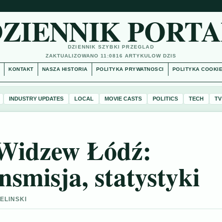
DZIENNIK PORTA
DZIENNIK SZYBKI PRZEGLAD
ZAKTUALIZOWANO 11:08
16 ARTYKULOW DZIS
S
KONTAKT
NASZA HISTORIA
POLITYKA PRYWATNOSCI
POLITYKA COOKI
INDUSTRY UPDATES
LOCAL
MOVIE CASTS
POLITICS
TECH
TV
 Widzew Łódź:
nsmisja, statystyki
IELINSKI