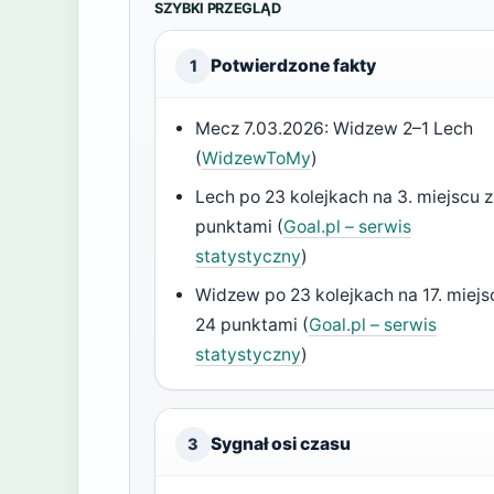
SZYBKI PRZEGLĄD
Potwierdzone fakty
1
Mecz 7.03.2026: Widzew 2–1 Lech
(
WidzewToMy
)
Lech po 23 kolejkach na 3. miejscu 
punktami (
Goal.pl – serwis
statystyczny
)
Widzew po 23 kolejkach na 17. miejs
24 punktami (
Goal.pl – serwis
statystyczny
)
Sygnał osi czasu
3