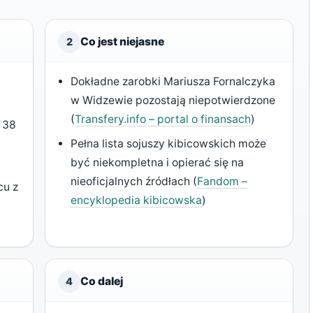
Co jest niejasne
2
Dokładne zarobki Mariusza Fornalczyka
w Widzewie pozostają niepotwierdzone
(
Transfery.info – portal o finansach
)
z 38
Pełna lista sojuszy kibicowskich może
być niekompletna i opierać się na
nieoficjalnych źródłach (
Fandom –
cu z
encyklopedia kibicowska
)
Co dalej
4