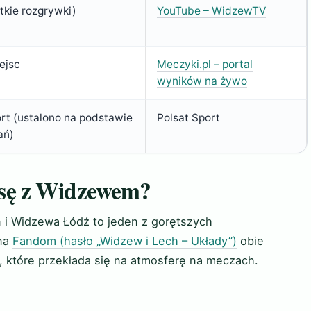
tkie rozgrywki)
YouTube – WidzewTV
ejsc
Meczyki.pl – portal
wyników na żywo
ort (ustalono na podstawie
Polsat Sport
ań)
sę z Widzewem?
 i Widzewa Łódź to jeden z gorętszych
 na
Fandom (hasło „Widzew i Lech – Układy”)
obie
e, które przekłada się na atmosferę na meczach.