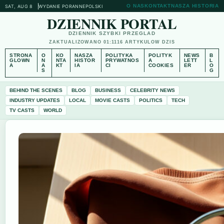
O NAS
KONTAKT
NASZA HISTORIA
SAT, AUG 8
WYDANIE PORANNE
POLSKI
DZIENNIK PORTAL
DZIENNIK SZYBKI PRZEGLAD
ZAKTUALIZOWANO 01:11
16 ARTYKULOW DZIS
STRONA
O
KO
NASZA
POLITYKA
POLITYK
NEWS
B
GLOWN
N
NTA
HISTOR
PRYWATNOS
A
LETT
L
A
A
KT
IA
CI
COOKIES
ER
O
S
G
BEHIND THE SCENES
BLOG
BUSINESS
CELEBRITY NEWS
INDUSTRY UPDATES
LOCAL
MOVIE CASTS
POLITICS
TECH
TV CASTS
WORLD