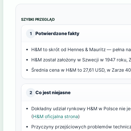
SZYBKI PRZEGLĄD
Potwierdzone fakty
1
H&M to skrót od Hennes & Mauritz — pełna na
H&M został założony w Szwecji w 1947 roku, Z
Średnia cena w H&M to 27,61 USD, w Zarze 4
Co jest niejasne
2
Dokładny udział rynkowy H&M w Polsce nie je
(
H&M oficjalna strona
)
Przyczyny przejściowych problemów technic