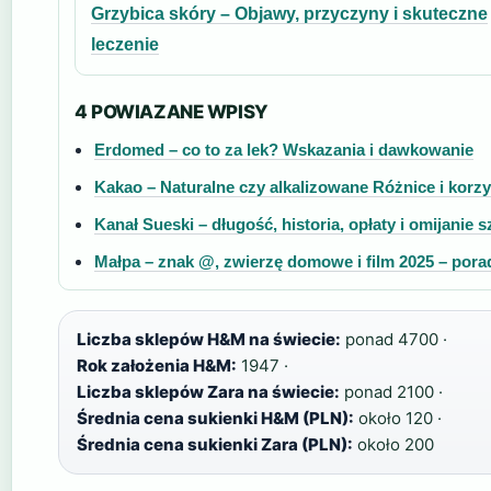
Grzybica skóry – Objawy, przyczyny i skuteczne
leczenie
4 POWIAZANE WPISY
Erdomed – co to za lek? Wskazania i dawkowanie
Kakao – Naturalne czy alkalizowane Różnice i korzy
Kanał Sueski – długość, historia, opłaty i omijanie s
Małpa – znak @, zwierzę domowe i film 2025 – pora
Liczba sklepów H&M na świecie:
ponad 4700 ·
Rok założenia H&M:
1947 ·
Liczba sklepów Zara na świecie:
ponad 2100 ·
Średnia cena sukienki H&M (PLN):
około 120 ·
Średnia cena sukienki Zara (PLN):
około 200