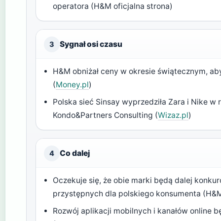
operatora (H&M oficjalna strona)
Sygnał osi czasu
3
H&M obniżał ceny w okresie świątecznym, aby
(
Money.pl
)
Polska sieć Sinsay wyprzedziła Zara i Nike w
Kondo&Partners Consulting (
Wizaz.pl
)
Co dalej
4
Oczekuje się, że obie marki będą dalej kon
przystępnych dla polskiego konsumenta (H&M 
Rozwój aplikacji mobilnych i kanałów online 