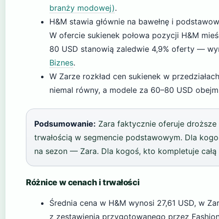
branży modowej)
.
H&M stawia głównie na bawełnę i podstawowe
W ofercie sukienek połowa pozycji H&M mieś
80 USD stanowią zaledwie 4,9% oferty — wy
Biznes
.
W Zarze rozkład cen sukienek w przedziałac
niemal równy, a modele za 60–80 USD obejmuj
Podsumowanie:
Zara faktycznie oferuje droższe
trwałością w segmencie podstawowym. Dla kogoś,
na sezon — Zara. Dla kogoś, kto kompletuje cał
Różnice w cenach i trwałości
Średnia cena w H&M wynosi 27,61 USD, w Za
z zestawienia przygotowanego przez Fashion