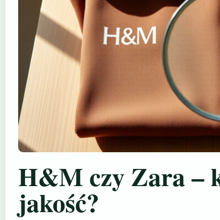
H&M czy Zara – k
jakość?