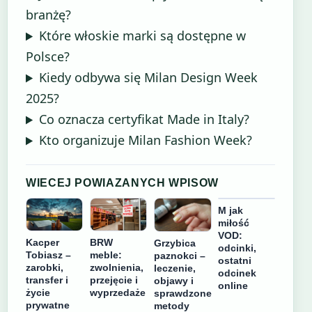
branżę?
Które włoskie marki są dostępne w
Polsce?
Kiedy odbywa się Milan Design Week
2025?
Co oznacza certyfikat Made in Italy?
Kto organizuje Milan Fashion Week?
WIECEJ POWIAZANYCH WPISOW
M jak
miłość
VOD:
Kacper
BRW
Grzybica
odcinki,
Tobiasz –
meble:
paznokci –
ostatni
zarobki,
zwolnienia,
leczenie,
odcinek
transfer i
przejęcie i
objawy i
online
życie
wyprzedaże
sprawdzone
prywatne
metody