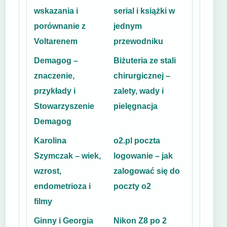
wskazania i
serial i książki w
porównanie z
jednym
Voltarenem
przewodniku
Demagog –
Biżuteria ze stali
znaczenie,
chirurgicznej –
przykłady i
zalety, wady i
Stowarzyszenie
pielęgnacja
Demagog
Karolina
o2.pl poczta
Szymczak – wiek,
logowanie – jak
wzrost,
zalogować się do
endometrioza i
poczty o2
filmy
Ginny i Georgia
Nikon Z8 po 2