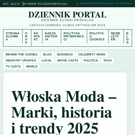
O NAS
KONTAKT
NASZA HISTORIA
SAT, AUG 8
WYDANIE POLUDNIOWE
POLSKI
DZIENNIK PORTAL
DZIENNIK SZYBKI PRZEGLAD
ZAKTUALIZOWANO 13:48
16 ARTYKULOW DZIS
STRONA
O
KO
NASZA
POLITYKA
POLITYK
NEWS
B
GLOWN
N
NTA
HISTOR
PRYWATNOS
A
LETT
L
A
A
KT
IA
CI
COOKIES
ER
O
S
G
BEHIND THE SCENES
BLOG
BUSINESS
CELEBRITY NEWS
INDUSTRY UPDATES
LOCAL
MOVIE CASTS
POLITICS
TECH
TV CASTS
WORLD
Włoska Moda –
Marki, historia
i trendy 2025