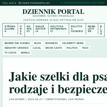
O NAS
KONTAKT
NASZA HISTORIA
THU, AUG 6
WYDANIE PORANNE
POLSKI
DZIENNIK PORTAL
DZIENNIK SZYBKI PRZEGLAD
ZAKTUALIZOWANO 10:41
16 ARTYKULOW DZIS
STRONA
O
KO
NASZA
POLITYKA
POLITYK
NEWS
B
GLOWN
N
NTA
HISTOR
PRYWATNOS
A
LETT
L
A
A
KT
IA
CI
COOKIES
ER
O
S
G
BEHIND THE SCENES
BLOG
BUSINESS
CELEBRITY NEWS
INDUSTRY UPDATES
LOCAL
MOVIE CASTS
POLITICS
TECH
TV CASTS
WORLD
Jakie szelki dla 
rodzaje i bezpiecz
JAN NOWAK • 2026-06-27 • ZWERYFIKOWAL JAN NOWAK