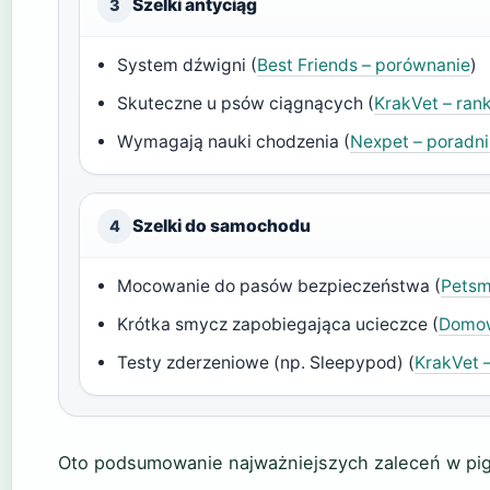
Szelki antyciąg
3
System dźwigni (
Best Friends – porównanie
)
Skuteczne u psów ciągnących (
KrakVet – ran
Wymagają nauki chodzenia (
Nexpet – poradni
Szelki do samochodu
4
Mocowanie do pasów bezpieczeństwa (
Petsm
Krótka smycz zapobiegająca ucieczce (
Domow
Testy zderzeniowe (np. Sleepypod) (
KrakVet 
Oto podsumowanie najważniejszych zaleceń w pig