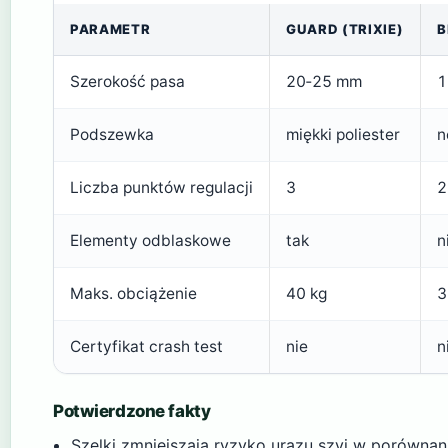
PARAMETR
GUARD (TRIXIE)
B
Szerokość pasa
20‑25 mm
1
Podszewka
miękki poliester
n
Liczba punktów regulacji
3
2
Elementy odblaskowe
tak
n
Maks. obciążenie
40 kg
3
Certyfikat crash test
nie
n
Potwierdzone fakty
Szelki zmniejszają ryzyko urazu szyi w porówna