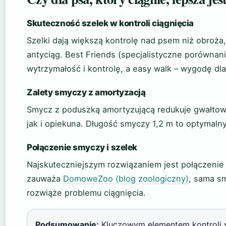
Skuteczność szelek w kontroli ciągnięcia
Szelki dają większą kontrolę nad psem niż obroża
antyciąg. Best Friends (specjalistyczne porównan
wytrzymałość i kontrolę, a easy walk – wygodę dla
Zalety smyczy z amortyzacją
Smycz z poduszką amortyzującą redukuje gwałtown
jak i opiekuna. Długość smyczy 1,2 m to optymal
Połączenie smyczy i szelek
Najskuteczniejszym rozwiązaniem jest połączenie
zauważa
DomoweZoo (blog zoologiczny)
, sama s
rozwiąże problemu ciągnięcia.
Podsumowanie:
Kluczowym elementem kontroli są 