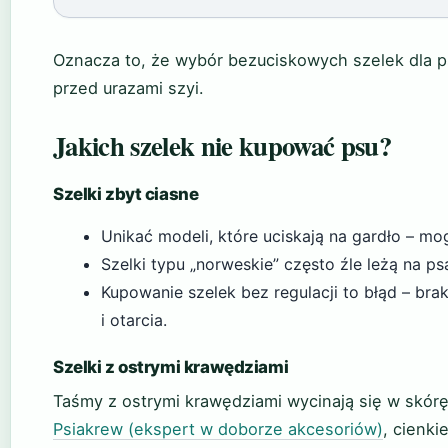
Oznacza to, że wybór bezuciskowych szelek dla p
przed urazami szyi.
Jakich szelek nie kupować psu?
Szelki zbyt ciasne
Unikać modeli, które uciskają na gardło – 
Szelki typu „norweskie” często źle leżą na ps
Kupowanie szelek bez regulacji to błąd – b
i otarcia.
Szelki z ostrymi krawędziami
Taśmy z ostrymi krawędziami wycinają się w skór
Psiakrew (ekspert w doborze akcesoriów)
, cienki