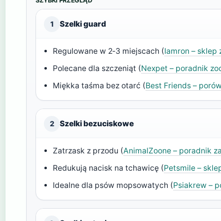
SZYBKI PRZEGLĄD
Szelki guard
1
Regulowane w 2‑3 miejscach (
Iamron – sklep
Polecane dla szczeniąt (
Nexpet – poradnik zo
Miękka taśma bez otarć (
Best Friends – poró
Szelki bezuciskowe
2
Zatrzask z przodu (
AnimalZoone – poradnik 
Redukują nacisk na tchawicę (
Petsmile – skle
Idealne dla psów mopsowatych (
Psiakrew – 