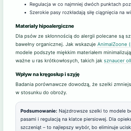
Regulacja w co najmniej dwóch punktach poz
Szerokie pasy rozkładają siłę ciągnięcia na w
Materiały hipoalergiczne
Dla psów ze skłonnością do alergii polecane są 
bawełny organicznej. Jak wskazuje
AnimalZoone (s
modele podszyte miękkim materiałem minimalizują
ważne u ras krótkowłosych, takich jak
sznaucer o
Wpływ na kręgosłup i szyję
Badania porównawcze dowodzą, że szelki zmniejsz
w stosunku do obroży.
Podsumowanie:
Najzdrowsze szelki to modele b
pasami i regulacją na klatce piersiowej. Dla opi
szczeniąt – to najlepszy wybór, bo eliminuje ucis