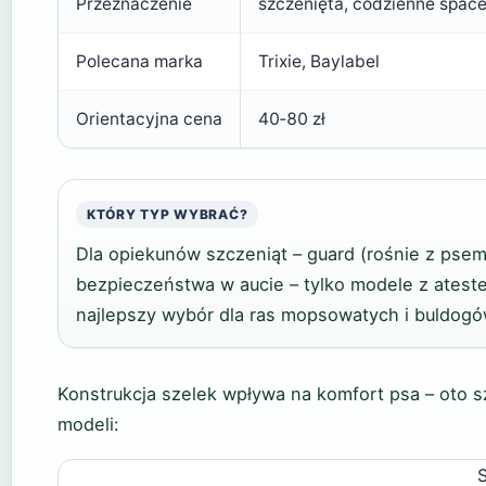
Przeznaczenie
szczenięta, codzienne spac
Polecana marka
Trixie, Baylabel
Orientacyjna cena
40‑80 zł
KTÓRY TYP WYBRAĆ?
Dla opiekunów szczeniąt – guard (rośnie z psem
bezpieczeństwa w aucie – tylko modele z ateste
najlepszy wybór dla ras mopsowatych i buldogó
Konstrukcja szelek wpływa na komfort psa – oto s
modeli:
S