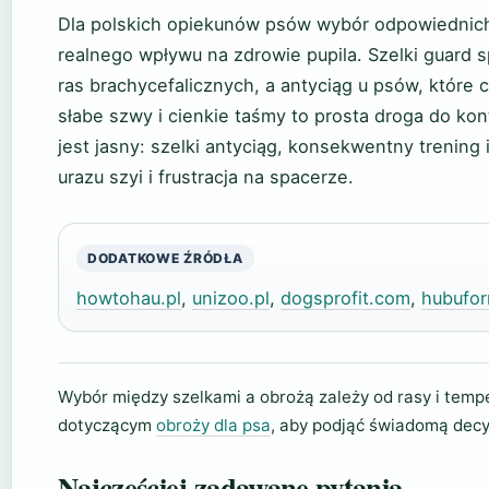
Dla polskich opiekunów psów wybór odpowiednich 
realnego wpływu na zdrowie pupila. Szelki guard 
ras brachycefalicznych, a antyciąg u psów, które ci
słabe szwy i cienkie taśmy to prosta droga do ko
jest jasny: szelki antyciąg, konsekwentny trening
urazu szyi i frustracja na spacerze.
DODATKOWE ŹRÓDŁA
howtohau.pl
,
unizoo.pl
,
dogsprofit.com
,
hubufor
Wybór między szelkami a obrożą zależy od rasy i temp
dotyczącym
obroży dla psa
, aby podjąć świadomą decy
Najczęściej zadawane pytania