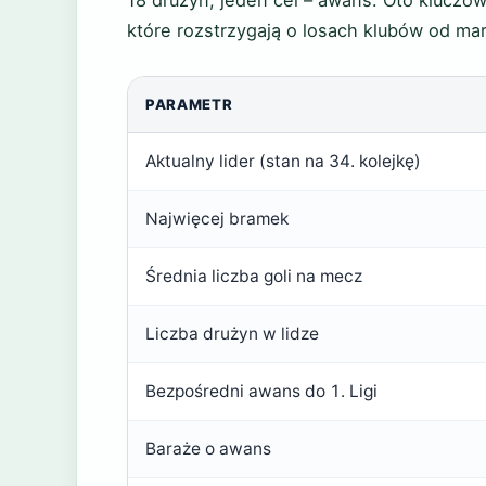
18 drużyn, jeden cel – awans. Oto kluczo
które rozstrzygają o losach klubów od ma
PARAMETR
Aktualny lider (stan na 34. kolejkę)
Najwięcej bramek
Średnia liczba goli na mecz
Liczba drużyn w lidze
Bezpośredni awans do 1. Ligi
Baraże o awans