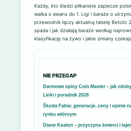
Każdy, kto śledzi piłkarskie zaplecze pols
walka o awans do 1. Ligi i baraże o utrzy
przewodnik łączy aktualną tabelę Betclic 2
spada i jak działają baraże według najno
klasyfikację na żywo i jakie zmiany czeka
NIE PRZEGAP
Darmowe spiny Coin Master – jak zdob
Linki i poradnik 2026
Škoda Fabia: generacje, ceny i opinie n
rynku wtórnym
Diane Keaton – przyczyna śmierci i taj