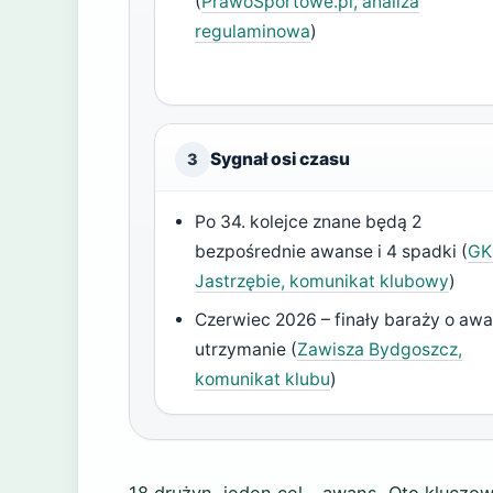
(
PrawoSportowe.pl, analiza
regulaminowa
)
Sygnał osi czasu
3
Po 34. kolejce znane będą 2
bezpośrednie awanse i 4 spadki (
GK
Jastrzębie, komunikat klubowy
)
Czerwiec 2026 – finały baraży o awa
utrzymanie (
Zawisza Bydgoszcz,
komunikat klubu
)