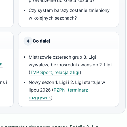
prowadzenie do końca sezonu?
Czy system baraży zostanie zmieniony
w kolejnych sezonach?
Co dalej
4
Mistrzowie czterech grup 3. Ligi
S
wywalczą bezpośredni awans do 2. Ligi
(
TVP Sport, relacja z ligi
)
ns i
Nowy sezon 1. Ligi i 2. Ligi startuje w
lipcu 2026 (
PZPN, terminarz
rozgrywek
).