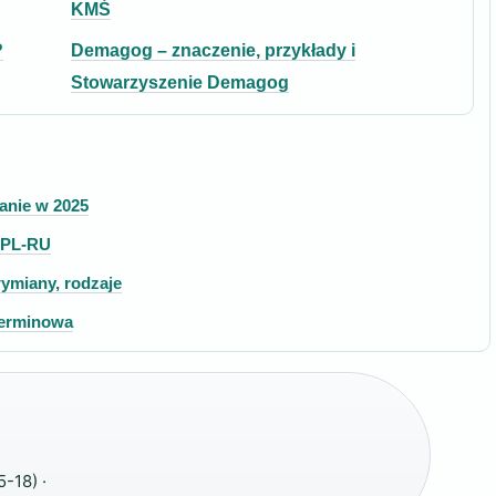
KMŚ
?
Demagog – znaczenie, przykłady i
Stowarzyszenie Demagog
dzanie w 2025
a PL-RU
ymiany, rodzaje
terminowa
-18) ·