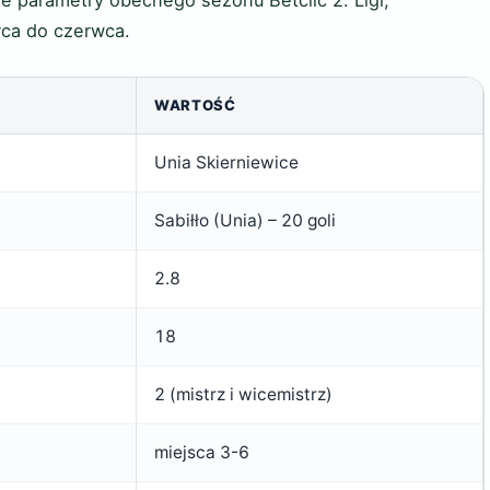
we parametry obecnego sezonu Betclic 2. Ligi,
rca do czerwca.
WARTOŚĆ
Unia Skierniewice
Sabiłło (Unia) – 20 goli
2.8
18
2 (mistrz i wicemistrz)
miejsca 3-6