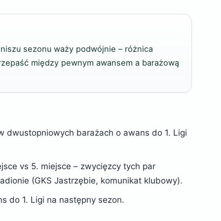
iniszu sezonu waży podwójnie – różnica
 przepaść między pewnym awansem a barażową
 w dwustopniowych barażach o awans do 1. Ligi
ejsce vs 5. miejsce – zwycięzcy tych par
stadionie (GKS Jastrzębie, komunikat klubowy).
s do 1. Ligi na następny sezon.