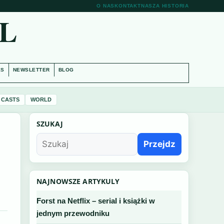
O NAS
KONTAKT
NASZA HISTORIA
L
ES
NEWSLETTER
BLOG
 CASTS
WORLD
SZUKAJ
Przejdz
NAJNOWSZE ARTYKULY
Forst na Netflix – serial i książki w
jednym przewodniku