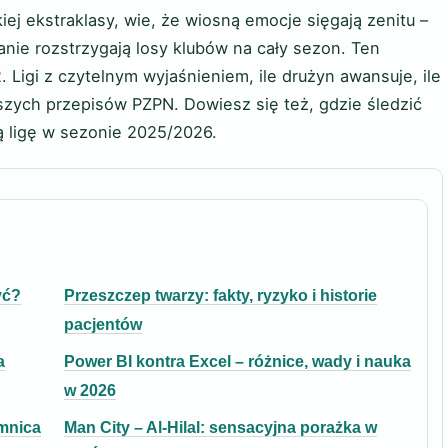
kiej ekstraklasy, wie, że wiosną emocje sięgają zenitu –
manie rozstrzygają losy klubów na cały sezon. Ten
. Ligi z czytelnym wyjaśnieniem, ile drużyn awansuje, ile
wszych przepisów PZPN. Dowiesz się też, gdzie śledzić
ją ligę w sezonie 2025/2026.
yć?
Przeszczep twarzy: fakty, ryzyko i historie
pacjentów
a
Power BI kontra Excel – różnice, wady i nauka
w 2026
emnica
Man City – Al-Hilal: sensacyjna porażka w