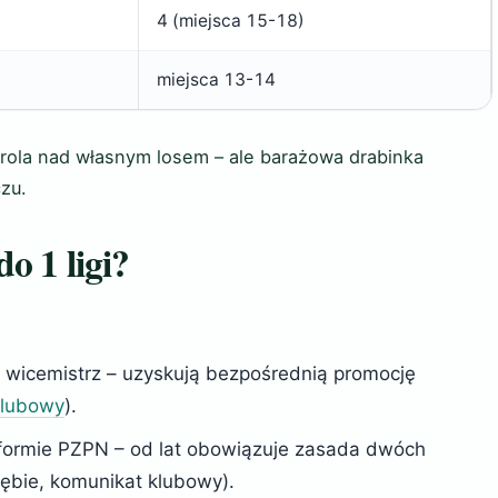
4 (miejsca 15-18)
miejsca 13-14
trola nad własnym losem – ale barażowa drabinka
zu.
o 1 ligi?
 i wicemistrz – uzyskują bezpośrednią promocję
klubowy
).
eformie PZPN – od lat obowiązuje zasada dwóch
ębie, komunikat klubowy).