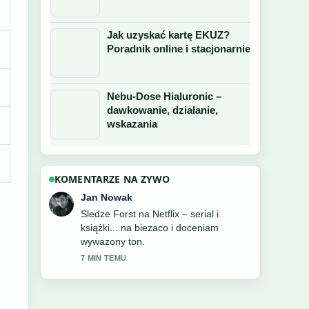
Jak uzyskać kartę EKUZ?
Poradnik online i stacjonarnie
Nebu-Dose Hialuronic –
dawkowanie, działanie,
wskazania
KOMENTARZE NA ZYWO
Zofia Wisniewska
Przydatny kontekst dotyczacy James
Dean – ikona kina i buntownik....
Prosze kontynuowac aktualizacje na
zywo.
9 MIN TEMU