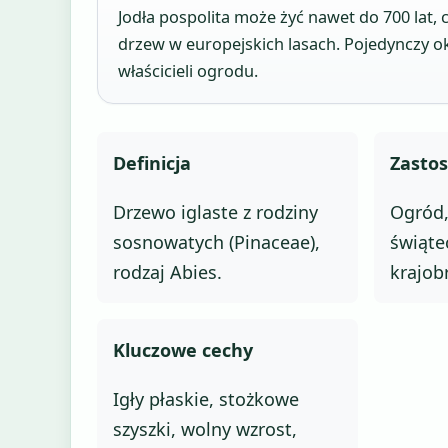
Jodła pospolita może żyć nawet do 700 lat, 
drzew w europejskich lasach. Pojedynczy ok
właścicieli ogrodu.
Definicja
Zasto
Drzewo iglaste z rodziny
Ogród,
sosnowatych (Pinaceae),
świąte
rodzaj Abies.
krajob
Kluczowe cechy
Igły płaskie, stożkowe
szyszki, wolny wzrost,