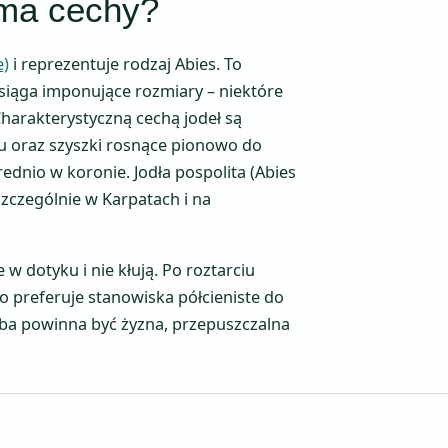
e ma cechy?
e)
i reprezentuje rodzaj Abies. To
osiąga imponujące rozmiary – niektóre
harakterystyczną cechą jodeł są
u oraz szyszki rosnące pionowo do
ednio w koronie. Jodła pospolita (Abies
szczególnie w Karpatach i na
 w dotyku i nie kłują. Po roztarciu
o preferuje stanowiska półcieniste do
leba powinna być żyzna, przepuszczalna