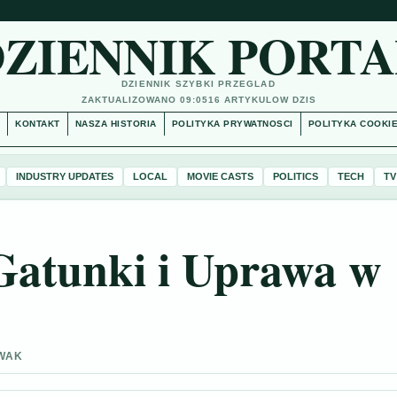
DZIENNIK PORTA
DZIENNIK SZYBKI PRZEGLAD
ZAKTUALIZOWANO 09:05
16 ARTYKULOW DZIS
S
KONTAKT
NASZA HISTORIA
POLITYKA PRYWATNOSCI
POLITYKA COOKI
INDUSTRY UPDATES
LOCAL
MOVIE CASTS
POLITICS
TECH
TV
 Gatunki i Uprawa w
OWAK