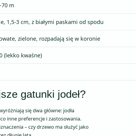
-70 m
ie, 1,5-3 cm, z białymi paskami od spodu
owate, zielone, rozpadają się w koronie
,0 (lekko kwaśne)
jsze gatunki jodeł?
yróżniają się dwa główne: jodła
eco inne preferencje i zastosowania.
naczenia – czy drzewo ma służyć jako
ez długie lata.