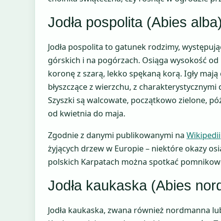
Jodła pospolita (Abies alba
Jodła pospolita to gatunek rodzimy, występują
górskich i na pogórzach. Osiąga wysokość od
koronę z szarą, lekko spękaną korą. Igły mają 
błyszczące z wierzchu, z charakterystycznym
Szyszki są walcowate, początkowo zielone, póź
od kwietnia do maja.
Zgodnie z danymi publikowanymi na
Wikipedii
żyjących drzew w Europie – niektóre okazy osi
polskich Karpatach można spotkać pomnikowe e
Jodła kaukaska (Abies no
Jodła kaukaska, zwana również nordmanna lu