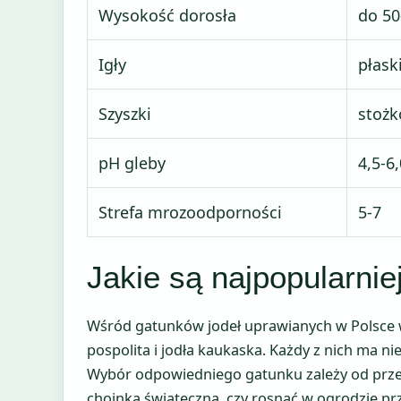
Wysokość dorosła
do 50
Igły
płask
Szyszki
stożk
pH gleby
4,5-6
Strefa mrozoodporności
5-7
Jakie są najpopularnie
Wśród gatunków jodeł uprawianych w Polsce w
pospolita i jodła kaukaska. Każdy z nich ma ni
Wybór odpowiedniego gatunku zależy od przez
choinka świąteczna, czy rosnąć w ogrodzie prz