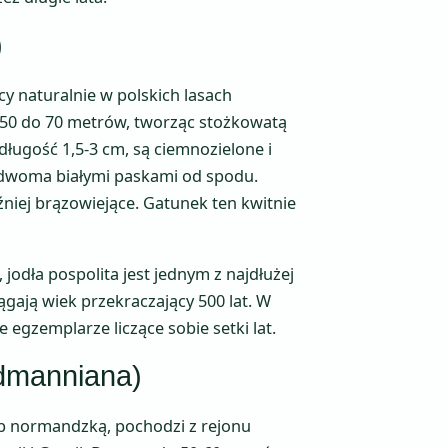
)
cy naturalnie w polskich lasach
 50 do 70 metrów, tworząc stożkowatą
długość 1,5-3 cm, są ciemnozielone i
i dwoma białymi paskami od spodu.
niej brązowiejące. Gatunek ten kwitnie
, jodła pospolita jest jednym z najdłużej
ągają wiek przekraczający 500 lat. W
gzemplarze liczące sobie setki lat.
rdmanniana)
b normandzką, pochodzi z rejonu