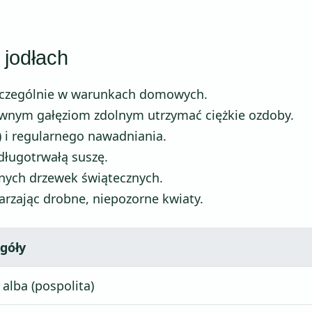
 jodłach
, szczególnie w warunkach domowych.
tywnym gałęziom zdolnym utrzymać ciężkie ozdoby.
 i regularnego nawadniania.
długotrwałą suszę.
znych drzewek świątecznych.
arzając drobne, niepozorne kwiaty.
góły
 alba (pospolita)