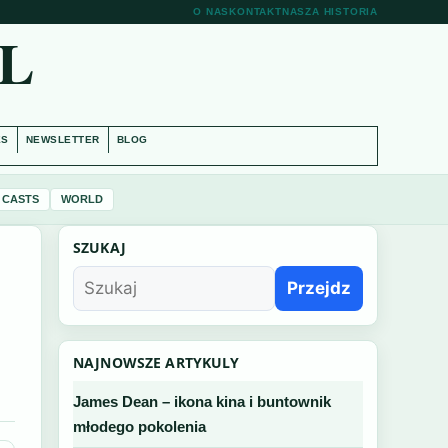
O NAS
KONTAKT
NASZA HISTORIA
L
ES
NEWSLETTER
BLOG
 CASTS
WORLD
SZUKAJ
Przejdz
NAJNOWSZE ARTYKULY
James Dean – ikona kina i buntownik
młodego pokolenia