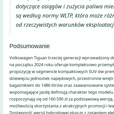
dotyczące osiągów i zużycia paliwa mi
są według normy WLTP, która może różn
od rzeczywistych warunków eksploatacj
Podsumowanie
Volkswagen Tiguan trzeciej generacji wprowadzony d
na początku 2024 roku oferuje kompleksowo przemyś
propozycję w segmencie kompaktowych SUV-ów pre
dziewięciu jednostek napędowych, przestronne wnętr
bagażnikiem do 1486 litrów oraz zaawansowane syst
wspomagające jazdę definiują charakter tego modelu
rozpoczynają się od 160 590 zł za podstawową wersję,
możliwością skorzystania z atrakcyjnych promocji i le
Dostępność wersji hybrydowej plug-in z zasięgiem el