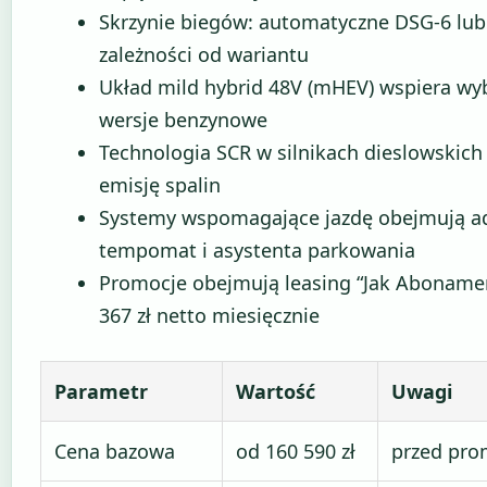
Skrzynie biegów: automatyczne DSG-6 lu
zależności od wariantu
Układ mild hybrid 48V (mHEV) wspiera wy
wersje benzynowe
Technologia SCR w silnikach dieslowskich
emisję spalin
Systemy wspomagające jazdę obejmują a
tempomat i asystenta parkowania
Promocje obejmują leasing “Jak Abonamen
367 zł netto miesięcznie
Parametr
Wartość
Uwagi
Cena bazowa
od 160 590 zł
przed pro