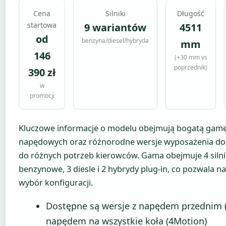
Cena
Silniki
Długość
startowa
9 wariantów
4511
od
benzyna/diesel/hybryda
mm
146
(+30 mm vs
poprzednik)
390 zł
w
promocji
Kluczowe informacje o modelu obejmują bogatą gamę
napędowych oraz różnorodne wersje wyposażenia d
do różnych potrzeb kierowców. Gama obejmuje 4 silni
benzynowe, 3 diesle i 2 hybrydy plug-in, co pozwala na
wybór konfiguracji.
Dostępne są wersje z napędem przednim 
napędem na wszystkie koła (4Motion)