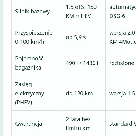
1.5 eTSI 130
automaty
Silnik bazowy
KM mHEV
DSG-6
Przyspieszenie
wersja 2.0
od 5,9 s
0-100 km/h
KM 4Moti
Pojemność
490 l / 1486 l
rozłożone 
bagażnika
Zasięg
elektryczny
do 120 km
wersja 1.5
(PHEV)
2 lata bez
Gwarancja
standard
limitu km