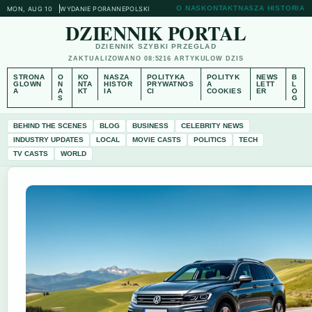
O NAS
KONTAKT
NASZA HISTORIA
MON, AUG 10
WYDANIE PORANNE
POLSKI
DZIENNIK PORTAL
DZIENNIK SZYBKI PRZEGLAD
ZAKTUALIZOWANO 08:52
16 ARTYKULOW DZIS
STRONA
O
KO
NASZA
POLITYKA
POLITYK
NEWS
B
GLOWN
N
NTA
HISTOR
PRYWATNOS
A
LETT
L
A
A
KT
IA
CI
COOKIES
ER
O
S
G
BEHIND THE SCENES
BLOG
BUSINESS
CELEBRITY NEWS
INDUSTRY UPDATES
LOCAL
MOVIE CASTS
POLITICS
TECH
TV CASTS
WORLD