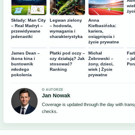
Adr
wiek
życ
Składy: Man City
Legwan zielony
Anna
– Real Madryt –
– hodowla,
Kiełbasińska:
przewidywane
wymagania i
kariera,
jedenastki
charakterystyka
osiągnięcia i
życie prywatne
James Dean –
Płatki pod oczy –
Michał
Far
ikona kina i
czy działają? Jak
Żebrowski –
– j
buntownik
stosować?
żony, dzieci,
Por
młodego
Ranking
wiek | Życie
pokolenia
prywatne
O AUTORZE
Jan Nowak
Coverage is updated through the day with tran
checks.