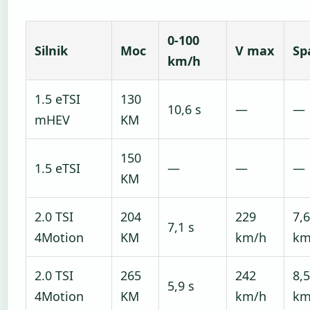
0-100
Silnik
Moc
V max
Sp
km/h
1.5 eTSI
130
10,6 s
—
—
mHEV
KM
150
1.5 eTSI
—
—
—
KM
2.0 TSI
204
229
7,6
7,1 s
4Motion
KM
km/h
k
2.0 TSI
265
242
8,5
5,9 s
4Motion
KM
km/h
k