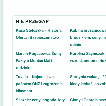
NIE PRZEGAP
Kasa Stefczyka – Historia,
Kabina prysznicowa
Oferta i Bezpieczeństwo
brodzikiem: ceny, m
opinie
Marcin Rogacewicz Żoną –
Karolina Szymczak –
Fakty o Monice Mai i
wzrost, endometrioza
rodzinie
Tuvalu – Najmniejsze
Sardynia wakacje 2
państwo ONZ i zagrożenie
kiedy jechać, co zo
klimatem
Seszele: ceny, pogoda, loty
Ginny i Georgia sez