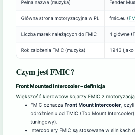
Pełna nazwa (muzyka)
Fender Mus
Główna strona motoryzacyjna w PL
fmic.eu (
FM
Liczba marek należących do FMIC
4 główne (F
Rok założenia FMIC (muzyka)
1946 (jako 
Czym jest FMIC?
Front Mounted Intercooler – definicja
Większość kierowców kojarzy FMIC z motoryzacją, a
FMIC oznacza
Front Mount Intercooler
, czy
odróżnieniu od TMIC (Top Mount Intercooler
tuningowy).
Intercoolery FMIC są stosowane w silnikach