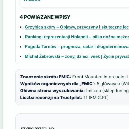
4 POWIAZANE WPISY
Grzybica skóry – Objawy, przyczyny i skuteczne lec
Rankingi reprezentacji Holandii – piłka nożna mężc
Pogoda Tarnów – prognoza, radar i długoterminow
Michał Żebrowski – żony, dzieci, wiek | Życie prywa
Znaczenie skrótu FMIC:
Front Mounted Intercooler l
Wyników organicznych dla „FMIC”:
5 głównych (Wik
Główna strona wyszukiwania:
fmic.eu (sklep tuning
Liczba recenzji na Trustpilot:
11 (FMIC.PL)
SZYBKI PRZEGLĄD