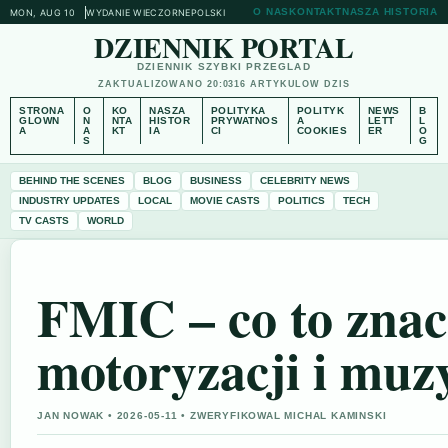
O NAS
KONTAKT
NASZA HISTORIA
MON, AUG 10
WYDANIE WIECZORNE
POLSKI
DZIENNIK PORTAL
DZIENNIK SZYBKI PRZEGLAD
ZAKTUALIZOWANO 20:03
16 ARTYKULOW DZIS
STRONA
O
KO
NASZA
POLITYKA
POLITYK
NEWS
B
GLOWN
N
NTA
HISTOR
PRYWATNOS
A
LETT
L
A
A
KT
IA
CI
COOKIES
ER
O
S
G
BEHIND THE SCENES
BLOG
BUSINESS
CELEBRITY NEWS
INDUSTRY UPDATES
LOCAL
MOVIE CASTS
POLITICS
TECH
TV CASTS
WORLD
FMIC – co to znac
motoryzacji i muz
JAN NOWAK • 2026-05-11 • ZWERYFIKOWAL MICHAL KAMINSKI