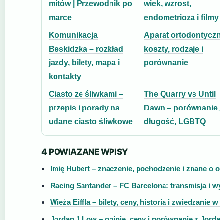
mitów | Przewodnik po
wiek, wzrost,
marce
endometrioza i filmy
Komunikacja
Aparat ortodontyczn
Beskidzka – rozkład
koszty, rodzaje i
jazdy, bilety, mapa i
porównanie
kontakty
Ciasto ze śliwkami –
The Quarry vs Until
przepis i porady na
Dawn – porównanie,
udane ciasto śliwkowe
długość, LGBTQ
4 POWIAZANE WPISY
Imię Hubert – znaczenie, pochodzenie i znane o 
Racing Santander – FC Barcelona: transmisja i w
Wieża Eiffla – bilety, ceny, historia i zwiedzanie w
Jordan 1 Low – opinie, ceny i porównanie z Jorda