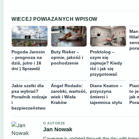
WIECEJ POWIAZANYCH WPISOW
Man 
Hilal
sens
por
Pogoda Jarocin
Buty Rieker –
Proktolog –
– prognoza na
opinie, jakość i
czym się
dziś, jutro i 16
pochodzenie
zajmuje? Kiedy
dni | Sprawdź
iść i jak się
przygotować
Jakie szelki dla
Ángel Rodado:
Diane Keaton –
Pias
psa wybrać?
zarobki, wartość,
przyczyna
to je
Poradnik rodzaje
wiek i Wisła
śmierci i
jak 
i
Kraków
tajemnica stylu
Pora
bezpieczeństwo
O AUTORZE
Jan Nowak
Coverage is updated through the day with trans