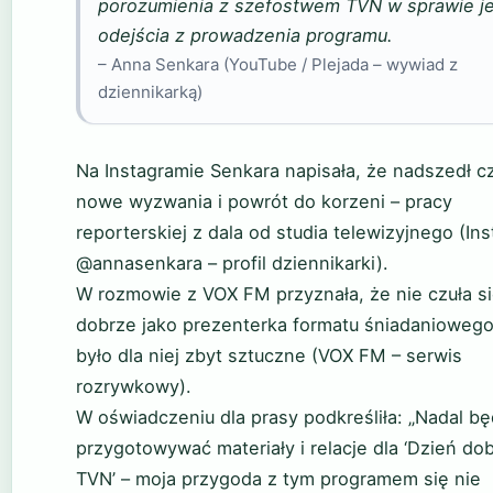
porozumienia z szefostwem TVN w sprawie je
odejścia z prowadzenia programu.
– Anna Senkara (YouTube / Plejada – wywiad z
dziennikarką)
Na Instagramie Senkara napisała, że nadszedł c
nowe wyzwania i powrót do korzeni – pracy
reporterskiej z dala od studia telewizyjnego (In
@annasenkara – profil dziennikarki).
W rozmowie z VOX FM przyznała, że nie czuła s
dobrze jako prezenterka formatu śniadaniowego
było dla niej zbyt sztuczne (VOX FM – serwis
rozrywkowy).
W oświadczeniu dla prasy podkreśliła: „Nadal b
przygotowywać materiały i relacje dla ‘Dzień do
TVN’ – moja przygoda z tym programem się nie