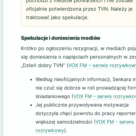
pochodzi z mediów plotkarskich i nie została
oficjalnie potwierdzona przez TVN. Należy je
traktować jako spekulacje.
Spekulacje i doniesienia mediów
Krótko po ogłoszeniu rezygnacji, w mediach poj
się doniesienia o napięciach personalnych w ze
„Dzień dobry TVN” (
VOX FM – serwis rozrywkow
Według nieoficjalnych informacji, Senkara m
nie czuć się dobrze w roli prowadzącej fo
śniadaniowego (
VOX FM – serwis rozrywk
Jej publicznie przywoływana motywacja
dotyczyła chęci powrotu do pracy reporters
większej samodzielności (
VOX FM – serwis
rozrywkowy
).