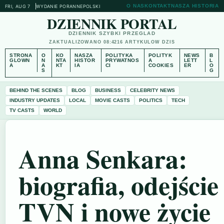
O NAS
KONTAKT
NASZA HISTORIA
FRI, AUG 7
WYDANIE PORANNE
POLSKI
DZIENNIK PORTAL
DZIENNIK SZYBKI PRZEGLAD
ZAKTUALIZOWANO 08:42
16 ARTYKULOW DZIS
STRONA
O
KO
NASZA
POLITYKA
POLITYK
NEWS
B
GLOWN
N
NTA
HISTOR
PRYWATNOS
A
LETT
L
A
A
KT
IA
CI
COOKIES
ER
O
S
G
BEHIND THE SCENES
BLOG
BUSINESS
CELEBRITY NEWS
INDUSTRY UPDATES
LOCAL
MOVIE CASTS
POLITICS
TECH
TV CASTS
WORLD
Anna Senkara:
biografia, odejście
TVN i nowe życie